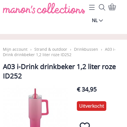
Home
NL
Mijn account
Algemene Voorwaarden
Contact
Mijn account
›
Strand & outdoor
›
Drinkbussen
›
A03 i-
Drink drinkbeker 1,2 liter roze ID252
Gastenboek
A03 i-Drink drinkbeker 1,2 liter roze
ID252
Wie zijn wij?
€ 34,95
Blog
Uitverkocht
Vragen over de levering