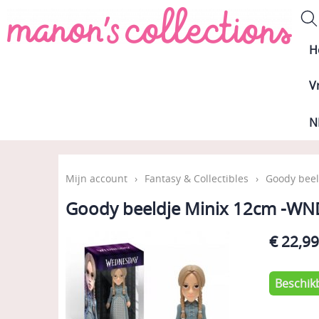
H
V
N
Mijn account
›
Fantasy & Collectibles
›
Goody bee
Goody beeldje Minix 12cm -W
€ 22,9
Beschik