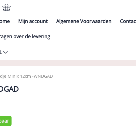
ome
Mijn account
Algemene Voorwaarden
Contac
ragen over de levering
L
ldje Minix 12cm -WNDGAD
NDGAD
9
baar