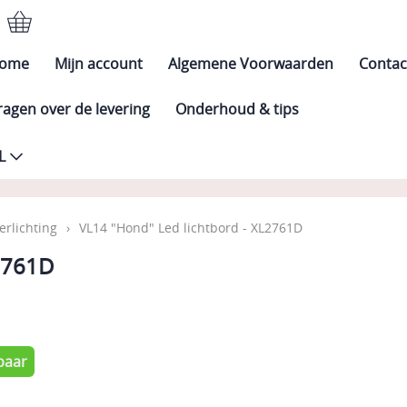
ome
Mijn account
Algemene Voorwaarden
Contac
ragen over de levering
Onderhoud & tips
L
erlichting
›
VL14 "Hond" Led lichtbord - XL2761D
L2761D
5
baar