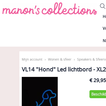
H
V
N
Mijn account
›
Wonen & sfeer
›
Speakers & Sfeerv
VL14 "Hond" Led lichtbord - X
€ 29,9
Beschik