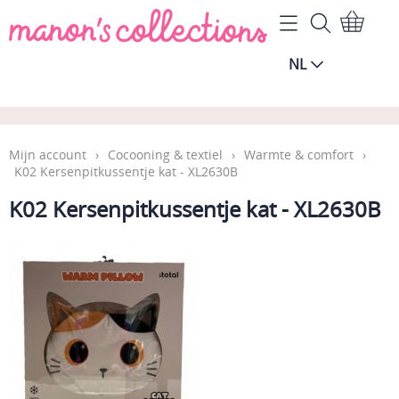
Home
NL
Mijn account
Algemene Voorwaarden
Contact
Mijn account
›
Cocooning & textiel
›
Warmte & comfort
›
K02 Kersenpitkussentje kat - XL2630B
Gastenboek
K02 Kersenpitkussentje kat - XL2630B
Wie zijn wij?
Blog
Vragen over de levering