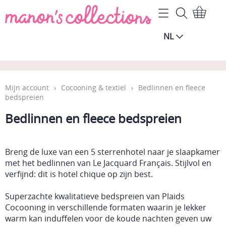
Home
NL
Mijn account
Algemene Voorwaarden
Contact
Mijn account
›
Cocooning & textiel
›
Bedlinnen en fleece
bedspreien
Gastenboek
Bedlinnen en fleece bedspreien
Wie zijn wij?
Breng de luxe van een 5 sterrenhotel naar je slaapkamer
met het bedlinnen van Le Jacquard Français. Stijlvol en
Blog
verfijnd: dit is hotel chique op zijn best.
Vragen over de levering
Superzachte kwalitatieve bedspreien van Plaids
Cocooning in verschillende formaten waarin je lekker
Onderhoud & tips
warm kan induffelen voor de koude nachten geven uw