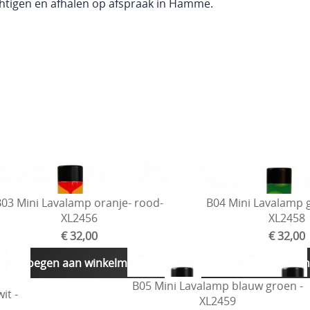
htigen en afhalen op afspraak in Hamme.
03 Mini Lavalamp oranje- rood-
B04 Mini Lavalamp gr
XL2456
XL2458
€ 32,00
€ 32,00
Toevoegen aan winkelmandje
Toevoegen aan wi
B05 Mini Lavalamp blauw groen -
it -
XL2459