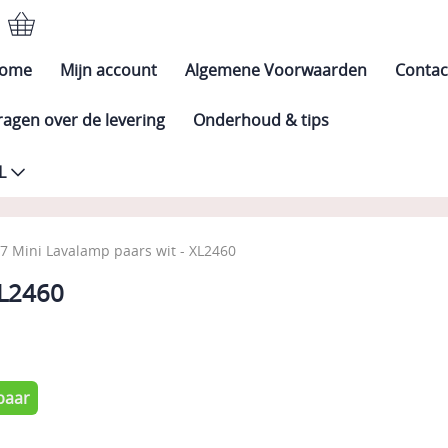
ome
Mijn account
Algemene Voorwaarden
Contac
ragen over de levering
Onderhoud & tips
L
7 Mini Lavalamp paars wit - XL2460
XL2460
0
baar