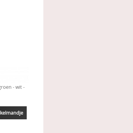
oen - wit -
nkelmandje