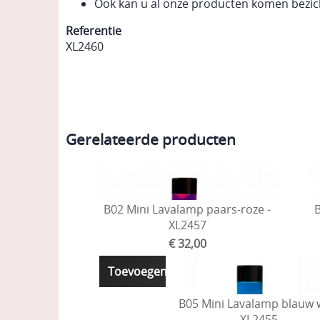
Ook kan u al onze producten komen bezic
Referentie
XL2460
Gerelateerde producten
B02 Mini Lavalamp paars-roze -
B
XL2457
€ 32,00
Toevoegen aan winkelmandje
B05 Mini Lavalamp blauw w
XL2455