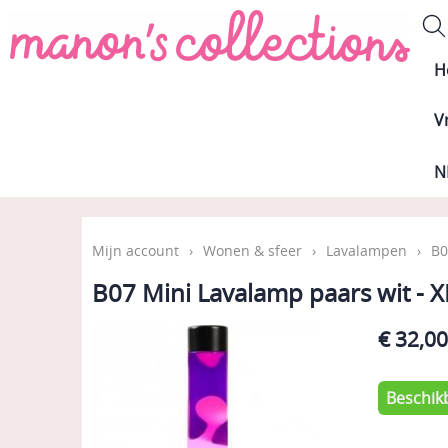
H
V
N
Mijn account
›
Wonen & sfeer
›
Lavalampen
›
B0
B07 Mini Lavalamp paars wit - 
€ 32,0
Beschik