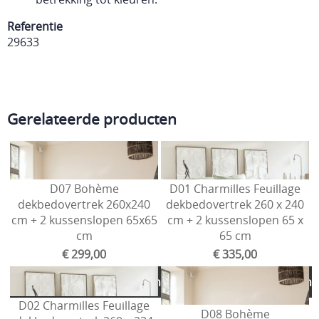
Referentie
29633
Gerelateerde producten
D07 Bohème
D01 Charmilles Feuillage
dekbedovertrek 260x240
dekbedovertrek 260 x 240
cm + 2 kussenslopen 65x65
cm + 2 kussenslopen 65 x
cm
65 cm
€ 299,00
€ 335,00
Toevoegen aan winkelmandje
Toevoegen aan winkelmand
D02 Charmilles Feuillage
D08 Bohème