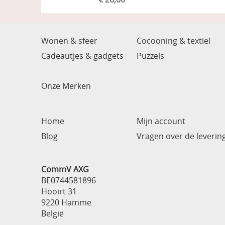
Toevoegen aan winkelmandje
Wonen & sfeer
Cocooning & textiel
Cadeautjes & gadgets
Puzzels
Onze Merken
Home
Mijn account
Blog
Vragen over de leverin
CommV AXG
BE0744581896
Hooirt 31
9220 Hamme
België