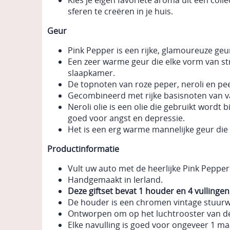
Kies je eigen favoriete aroma uit een coll
sferen te creëren in je huis.
Geur
Pink Pepper is een rijke, glamoureuze geu
Een zeer warme geur die elke vorm van str
slaapkamer.
De topnoten van roze peper, neroli en peer
Gecombineerd met rijke basisnoten van va
Neroli olie is een olie die gebruikt word
goed voor angst en depressie.
Het is een erg warme mannelijke geur di
Productinformatie
Vult uw auto met de heerlijke Pink Pepper
Handgemaakt in Ierland.
Deze giftset bevat 1 houder en 4 vullingen
De houder is een chromen vintage stuurwi
Ontworpen om op het luchtrooster van de 
Elke navulling is goed voor ongeveer 1 ma