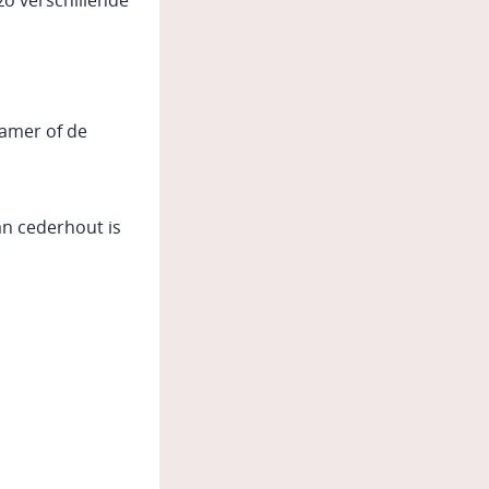
 zo verschillende
kamer of de
an cederhout is