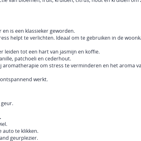
ectie van bloemen, fruit, kruiden, citrus, hout en kruiden om
r en is een klassieker geworden.
ess helpt te verlichten. Ideaal om te gebruiken in de woon
 leiden tot een hart van jasmijn en koffie.
nille, patchoeli en cederhout.
t bij aromatherapie om stress te verminderen en het aroma v
e ontspannend werkt.
 geur.
.
el.
auto te klikken.
and geurplezier.