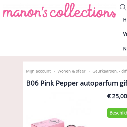
H
V
N
Mijn account
›
Wonen & sfeer
›
Geurkaarsen, - di
B06 Pink Pepper autoparfum gif
€ 25,0
Beschik