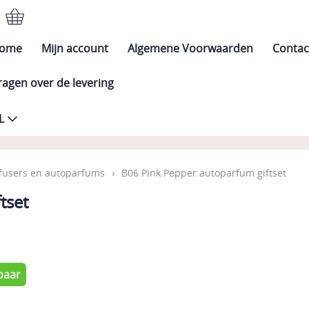
ome
Mijn account
Algemene Voorwaarden
Contac
ragen over de levering
L
ffusers en autoparfums
›
B06 Pink Pepper autoparfum giftset
tset
0
baar